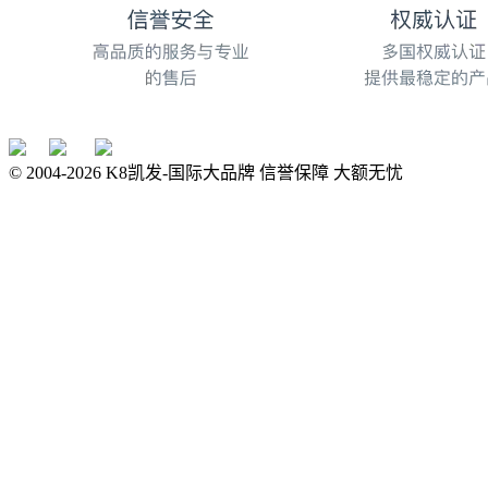
© 2004-
2026
K8凯发-国际大品牌 信誉保障 大额无忧