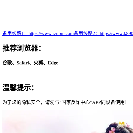
备用线路
1
：
https://www.rznbm.com
备用线路
2
：
https://www.k89
推荐浏览器：
谷歌、Safari、火狐、Edge
温馨提示：
为了您的隐私安全，请勿与"国家反诈中心"APP同设备使用！