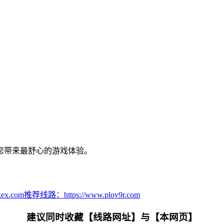
您带来最舒心的游戏体验。
kex.com
推荐线路：
https://www.plov9r.com
建议同时收藏【线路网址】与【本网页】