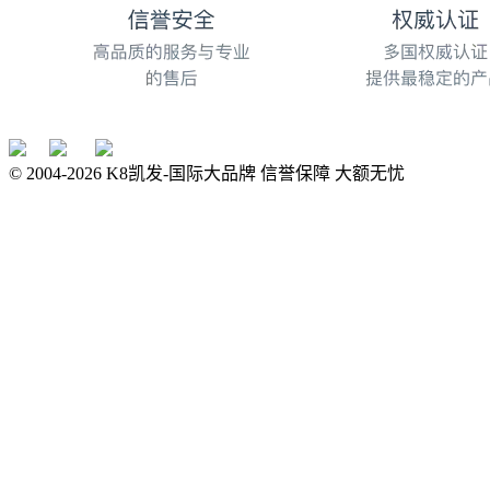
© 2004-
2026
K8凯发-国际大品牌 信誉保障 大额无忧