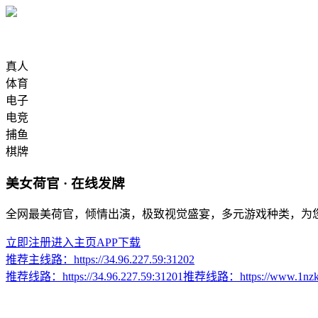
真人
体育
电子
电竞
捕鱼
棋牌
美女荷官 · 在线发牌
全网最美荷官，倾情出演，极致视觉盛宴，多元游戏种类，为
立即注册
进入主页
APP下载
推荐主线路：
https://34.96.227.59:31202
推荐线路：
https://34.96.227.59:31201
推荐线路：
https://www.1nz