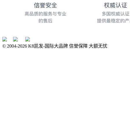
© 2004-
2026
K8凯发-国际大品牌 信誉保障 大额无忧