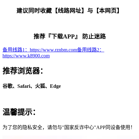
建议同时收藏【线路网址】与【本网页】
推荐『下载APP』 防止迷路
备用线路
1
：
https://www.rznbm.com
备用线路
2
：
https://www.k8900.com
推荐浏览器：
谷歌、Safari、火狐、Edge
温馨提示：
为了您的隐私安全，请勿与"国家反诈中心"APP同设备使用！