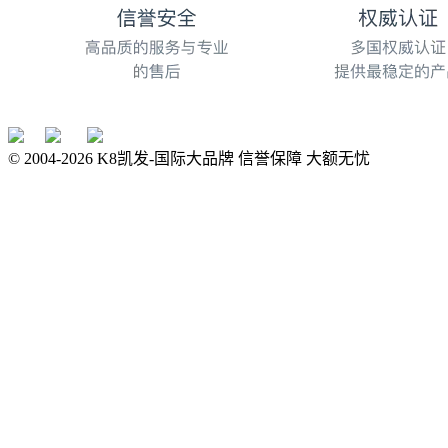
© 2004-
2026
K8凯发-国际大品牌 信誉保障 大额无忧