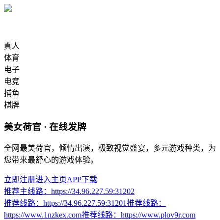
真人
体育
电子
电竞
捕鱼
棋牌
美女荷官 · 在线发牌
全网最美荷官，倾情出演，极致视觉盛宴，多元游戏种类，为
您带来最舒心的游戏体验。
立即注册
进入主页
APP下载
推荐主线路：
https://34.96.227.59:31202
推荐线路：
https://34.96.227.59:31201
推荐线路：
https://www.1nzkex.com
推荐线路：
https://www.plov9r.com