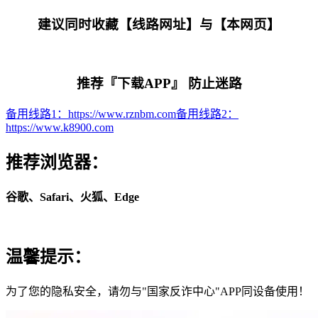
建议同时收藏【线路网址】与【本网页】
推荐『下载APP』 防止迷路
备用线路
1
：
https://www.rznbm.com
备用线路
2
：
https://www.k8900.com
推荐浏览器：
谷歌、Safari、火狐、Edge
温馨提示：
为了您的隐私安全，请勿与"国家反诈中心"APP同设备使用！