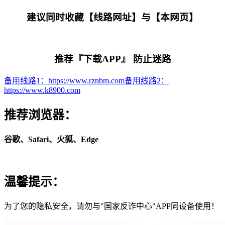
建议同时收藏【线路网址】与【本网页】
推荐『下载APP』 防止迷路
备用线路
1
：
https://www.rznbm.com
备用线路
2
：
https://www.k8900.com
推荐浏览器：
谷歌、Safari、火狐、Edge
温馨提示：
为了您的隐私安全，请勿与"国家反诈中心"APP同设备使用！