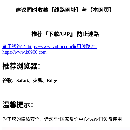
建议同时收藏【线路网址】与【本网页】
推荐『下载APP』 防止迷路
备用线路
1
：
https://www.rznbm.com
备用线路
2
：
https://www.k8900.com
推荐浏览器：
谷歌、Safari、火狐、Edge
温馨提示：
为了您的隐私安全，请勿与"国家反诈中心"APP同设备使用！