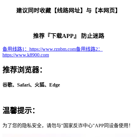
建议同时收藏【线路网址】与【本网页】
推荐『下载APP』 防止迷路
备用线路
1
：
https://www.rznbm.com
备用线路
2
：
https://www.k8900.com
推荐浏览器：
谷歌、Safari、火狐、Edge
温馨提示：
为了您的隐私安全，请勿与"国家反诈中心"APP同设备使用！