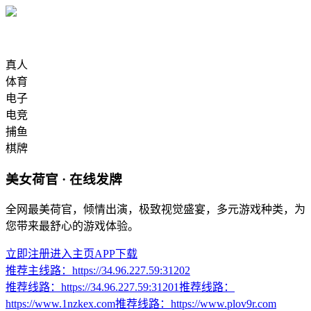
真人
体育
电子
电竞
捕鱼
棋牌
美女荷官 · 在线发牌
全网最美荷官，倾情出演，极致视觉盛宴，多元游戏种类，为
您带来最舒心的游戏体验。
立即注册
进入主页
APP下载
推荐主线路：
https://34.96.227.59:31202
推荐线路：
https://34.96.227.59:31201
推荐线路：
https://www.1nzkex.com
推荐线路：
https://www.plov9r.com