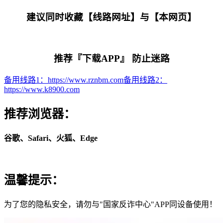
建议同时收藏【线路网址】与【本网页】
推荐『下载APP』 防止迷路
备用线路
1
：
https://www.rznbm.com
备用线路
2
：
https://www.k8900.com
推荐浏览器：
谷歌、Safari、火狐、Edge
温馨提示：
为了您的隐私安全，请勿与"国家反诈中心"APP同设备使用！