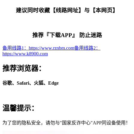
建议同时收藏【线路网址】与【本网页】
推荐『下载APP』 防止迷路
备用线路
1
：
https://www.rznbm.com
备用线路
2
：
https://www.k8900.com
推荐浏览器：
谷歌、Safari、火狐、Edge
温馨提示：
为了您的隐私安全，请勿与"国家反诈中心"APP同设备使用！